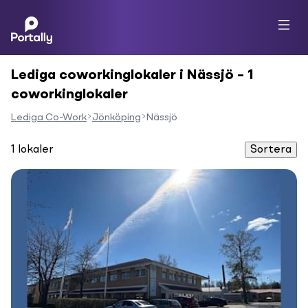
Lediga coworkinglokaler i Nässjö – 1
coworkinglokaler
Lediga Co-Work
Jönköping
Nässjö
1
lokaler
Sortera