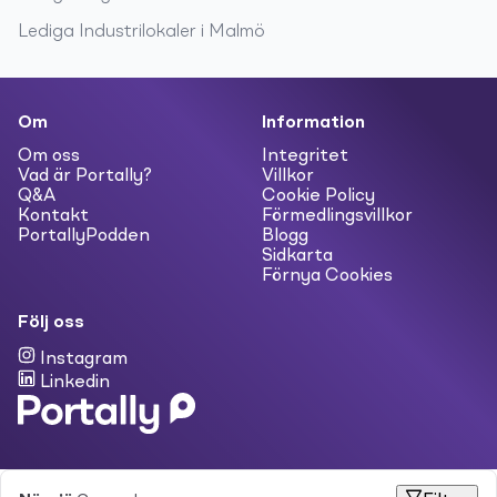
Lediga
Industrilokaler
i
Malmö
Om
Information
Om oss
Integritet
Vad är Portally?
Villkor
Q&A
Cookie Policy
Kontakt
Förmedlingsvillkor
PortallyPodden
Blogg
Sidkarta
Förnya Cookies
Följ oss
Instagram
Linkedin