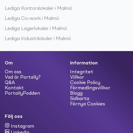
Lediga
Kontorslokaler
i
Malmö
Lediga
Co-work
i
Malmö
Lediga
Lagerlokaler
i
Malmö
Lediga
Industrilokaler
i
Malmö
Om
Information
Om oss
Integritet
Vad är Portally?
Villkor
Q&A
Cookie Policy
Kontakt
Förmedlingsvillkor
PortallyPodden
Blogg
Sidkarta
Förnya Cookies
Följ oss
Instagram
Linkedin