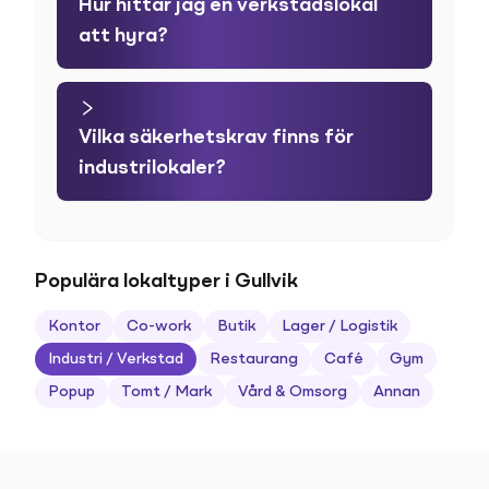
Hur hittar jag en verkstadslokal
att hyra?
Vilka säkerhetskrav finns för
industrilokaler?
Populära lokaltyper i Gullvik
Kontor
Co-work
Butik
Lager / Logistik
Industri / Verkstad
Restaurang
Café
Gym
Popup
Tomt / Mark
Vård & Omsorg
Annan