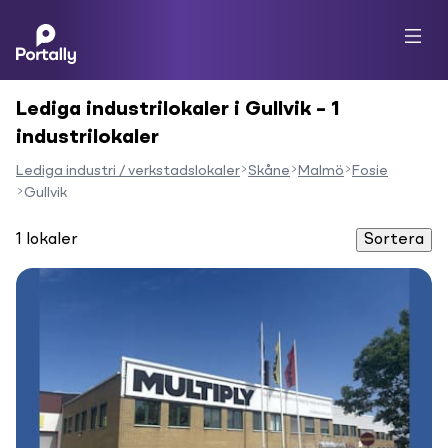
Lediga industrilokaler i Gullvik – 1
industrilokaler
Lediga industri / verkstadslokaler
Skåne
Malmö
Fosie
Gullvik
1
lokaler
Sortera