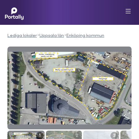
Lediga lokaler
Uppsala län
Enköping kommun
1
2
3