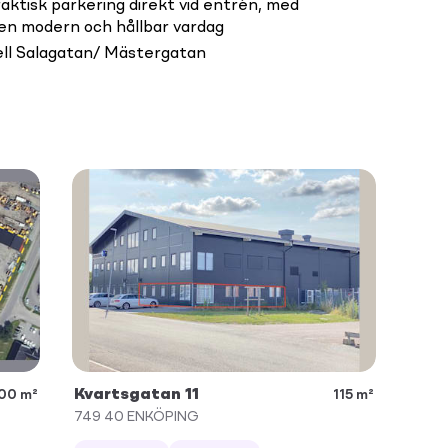
aktisk parkering direkt vid entrén, med
ör en modern och hållbar vardag
ell Salagatan/ Mästergatan
Kvartsgatan 11
000 m²
115 m²
749 40
ENKÖPING