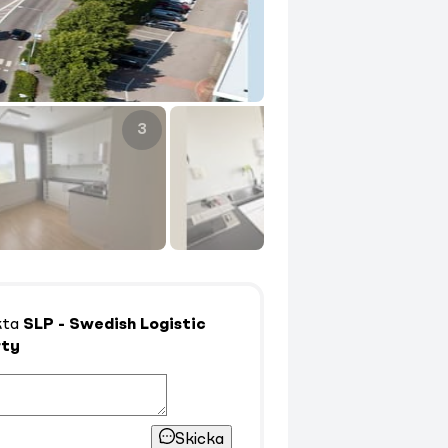
3
4
kta
SLP - Swedish Logistic
rty
Skicka