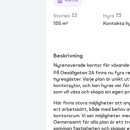
Kontor
Storlek
Hyra
155 m²
Kontakta h
Beskrivning
Nyrenoverade kontor för växande 
På Gesällgatan 2A finns nu fyra r
hyresgäster. Varje plan är unikt 
kontorsytor, och kan hyras var för 
som vill växa och skapa sin egen pr
Här finns stora möjligheter att a
ert arbetssätt, både med behov av
kontorsrum. Vi ser möjligheter med at
Gemensamt för alla plan är ett tr
samman fastigheten och skapar en