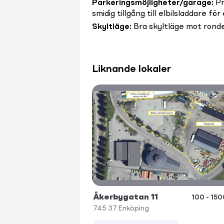
Parkeringsmöjligheter/garage
:
Pr
smidig tillgång till elbilsladdare f
Skyltläge
:
Bra skyltläge mot rond
Liknande lokaler
Åkerbygatan 11
100 - 15
745 37
Enköping