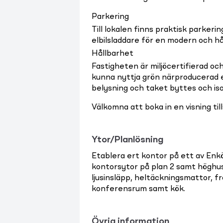
Parkering
Till lokalen finns praktisk parkering
elbilsladdare för en modern och hå
Hållbarhet
Fastigheten är miljöcertifierad oc
kunna nyttja grön närproducerad el
belysning och taket byttes och is
Välkomna att boka in en visning t
Ytor/Planlösning
Etablera ert kontor på ett av Enk
kontorsytor på plan 2 samt höghu
ljusinsläpp, heltäckningsmattor, fr
konferensrum samt kök.
Övrig information