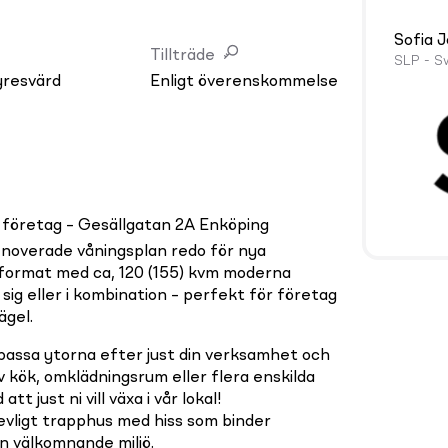
Sofia 
Tillträde
SLP - S
yresvärd
Enligt överenskommelse
företag – Gesällgatan 2A Enköping
enoverade våningsplan redo för nya
utformat med ca, 120 (155) kvm moderna
sig eller i kombination – perfekt för företag
ägel.
npassa ytorna efter just din verksamhet och
 kök, omklädningsrum eller flera enskilda
t just ni vill växa i vår lokal!
evligt trapphus med hiss som binder
 välkomnande miljö.