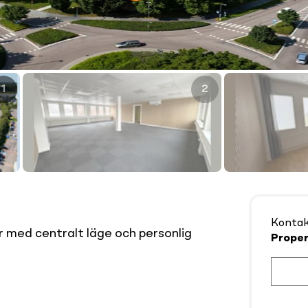
1
2
Konta
or med centralt läge och personlig
Prope