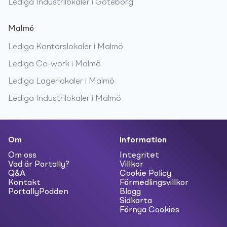
Lediga
Industrilokaler
i
Göteborg
Malmö
Lediga
Kontorslokaler
i
Malmö
Lediga
Co-work
i
Malmö
Lediga
Lagerlokaler
i
Malmö
Lediga
Industrilokaler
i
Malmö
Om
Information
Om oss
Integritet
Vad är Portally?
Villkor
Q&A
Cookie Policy
Kontakt
Förmedlingsvillkor
PortallyPodden
Blogg
Sidkarta
Förnya Cookies