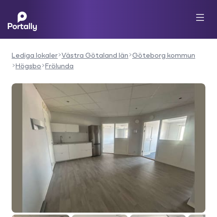
Lediga lokaler
Västra Götaland län
Göteborg kommun
Högsbo
Frölunda