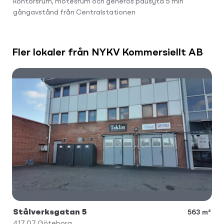
kontorsrum, mötesrum och generös pausyta 5 min
gångavstånd från Centralstationen
Fler lokaler från NYKV Kommersiellt AB
Stålverksgatan 5
563 m²
417 07
Göteborg