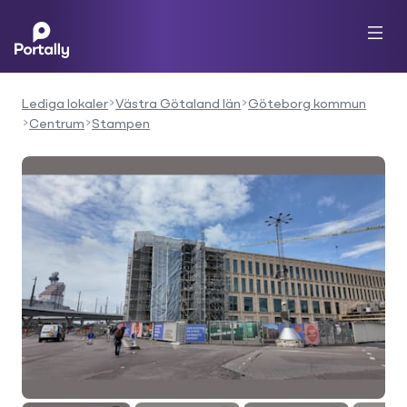
Lediga lokaler
Västra Götaland län
Göteborg kommun
Centrum
Stampen