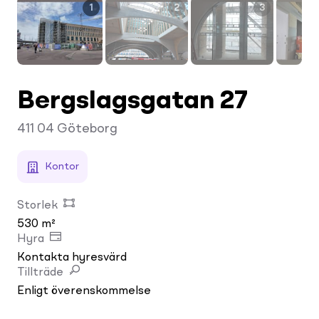
1
2
3
Bergslagsgatan 27
411 04
Göteborg
Kontor
Storlek
530 m²
Hyra
Kontakta hyresvärd
Tillträde
Enligt överenskommelse