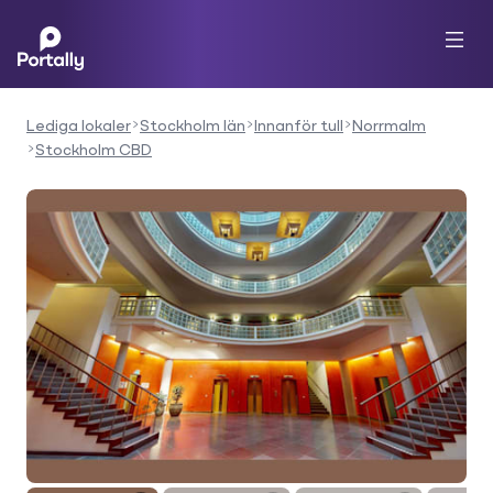
Lediga lokaler
Stockholm län
Innanför tull
Norrmalm
Stockholm CBD