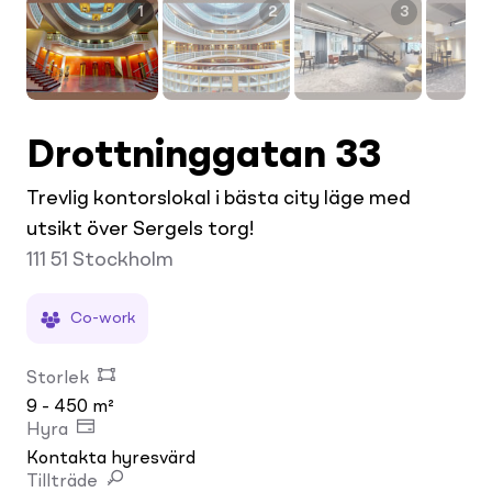
1
2
3
Drottninggatan 33
Trevlig kontorslokal i bästa city läge med
utsikt över Sergels torg!
111 51
Stockholm
Co-work
Storlek
9 - 450 m²
Hyra
Kontakta hyresvärd
Tillträde