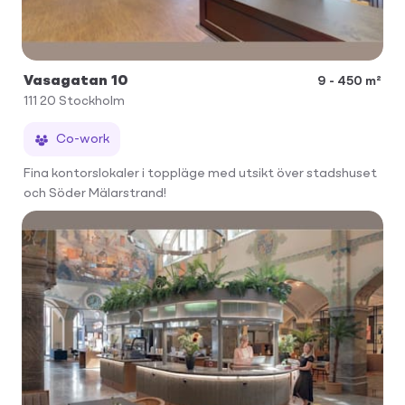
Vasagatan 10
9 - 450 m²
111 20
Stockholm
Co-work
Fina kontorslokaler i toppläge med utsikt över stadshuset
och Söder Mälarstrand!