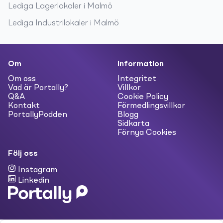
Lediga
Lagerlokaler
i
Malmö
Lediga
Industrilokaler
i
Malmö
Om
Information
Om oss
Integritet
Vad är Portally?
Villkor
Q&A
Cookie Policy
Kontakt
Förmedlingsvillkor
PortallyPodden
Blogg
Sidkarta
Förnya Cookies
Följ oss
Instagram
Linkedin