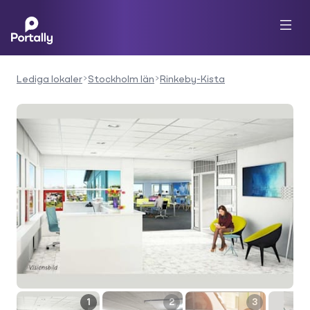
Lediga lokaler
Stockholm län
Rinkeby-Kista
1
2
3