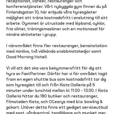
receptionist, caféer, restauranger och
konferenstjänster. Vårt nybyggda gym finner du på
Finlandsgatan 10, här erbjuds våra hyresgäster
möjlighet att träna kostnadsfritt i anslutning till sitt
arbete. Gymmet är utrustade med löpband, cyklar,
fria vikter, träningsmaskiner och en motionssal för
mindre aktiviteter i grupp.
I närområdet finns fler restauranger, bensinstation
med minilivs, två välkända snabbmatskedjor samt
Good Morning Hotell.
Vi vill att det ska vara bekymmersfritt för dig att
hyra av FastPartner. Därför har vi för området tagit
fram en egen shuttle bus som kostnadsfritt tar dig
som hyresgäst till och från Kista Galleria på 5
minuter under lunchtid mellan kl. 11.00 - 13.00. I Kista
Galleria hittar du 180 butiker och restauranger,
Filmstaden Kista, och O´Learys med bl.a. bowling &
gokart. Utöver detta finns ett gediget serviceutbud
med post, vårdcentral, tandläkare och mycket mer.