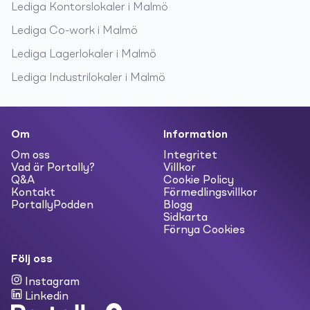
Lediga
Kontorslokaler
i
Malmö
Lediga
Co-work
i
Malmö
Lediga
Lagerlokaler
i
Malmö
Lediga
Industrilokaler
i
Malmö
Om
Information
Om oss
Integritet
Vad är Portally?
Villkor
Q&A
Cookie Policy
Kontakt
Förmedlingsvillkor
PortallyPodden
Blogg
Sidkarta
Förnya Cookies
Följ oss
Instagram
Linkedin