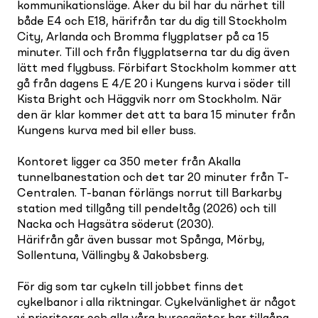
kommunikationsläge. Åker du bil har du närhet till
både E4 och E18, härifrån tar du dig till Stockholm
City, Arlanda och Bromma flygplatser på ca 15
minuter. Till och från flygplatserna tar du dig även
lätt med flygbuss. Förbifart Stockholm kommer att
gå från dagens E 4/E 20 i Kungens kurva i söder till
Kista Bright och Häggvik norr om Stockholm. När
den är klar kommer det att ta bara 15 minuter från
Kungens kurva med bil eller buss.
Kontoret ligger ca 350 meter från Akalla
tunnelbanestation och det tar 20 minuter från T-
Centralen. T-banan förlängs norrut till Barkarby
station med tillgång till pendeltåg (2026) och till
Nacka och Hagsätra söderut (2030).
Härifrån går även bussar mot Spånga, Mörby,
Sollentuna, Vällingby & Jakobsberg.
För dig som tar cykeln till jobbet finns det
cykelbanor i alla riktningar. Cykelvänlighet är något