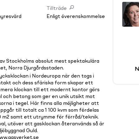
Tillträde
hyresvärd
Enligt överenskommelse
en av Stockholms absolut mest spektakulära
et, Norra Djurgårdsstaden.
ycksklockan i Nordeuropa när den togs i
ntakt och dess sfäriska form skapar ett
rmera klockan till ett modernt kontor görs
tål och betong som ger en unik utsikt mot
rna i tegel. Här finns alla möjligheter att
ppgår till totalt ca 1 100 kvm som fördelas
0 m2 samt ett utrymme för förråd/teknik.
val, utöver att gasklockan återanvänds så är
iljöbyggnad Guld.
ww.gasverket.se