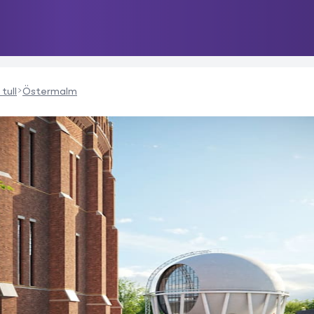
tull
Östermalm