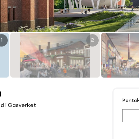
1
2
n
Konta
d i Gasverket