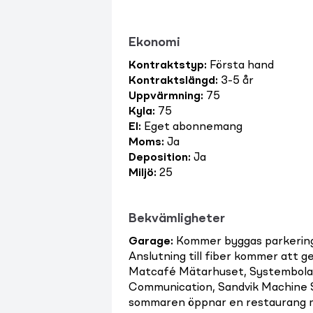
Ekonomi
Kontraktstyp
:
Första hand
Kontraktslängd
:
3-5 år
Uppvärmning
:
75
Kyla
:
75
El
:
Eget abonnemang
Moms
:
Ja
Deposition
:
Ja
Miljö
:
25
Bekvämligheter
Garage
:
Kommer byggas parkerings
Anslutning till fiber kommer att 
Matcafé Mätarhuset, Systembolag
Communication, Sandvik Machine Sol
sommaren öppnar en restaurang me