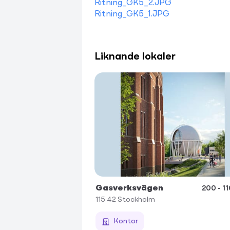
Ritning_GK5_2.JPG
Ritning_GK5_1.JPG
Liknande lokaler
Gasverksvägen
200 - 1
115 42
Stockholm
Kontor