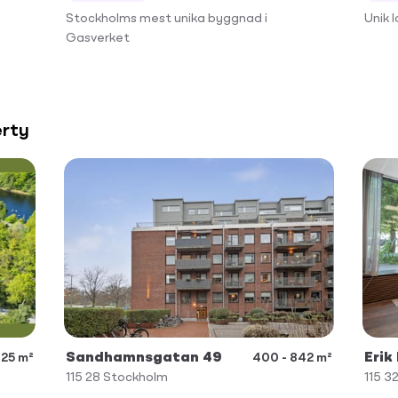
Stockholms mest unika byggnad i
Unik 
Gasverket
erty
Sandhamnsgatan 49
Erik
25 m²
400 - 842 m²
115 28
Stockholm
115 3