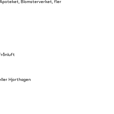
Apoteket, Blomsterverket, fler
frånluft
 eller Hjorthagen