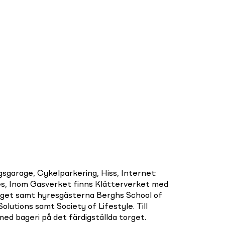
garage, Cykelparkering, Hiss, Internet:
ges, Inom Gasverket finns Klätterverket med
et samt hyresgästerna Berghs School of
utions samt Society of Lifestyle. Till
d bageri på det färdigställda torget.