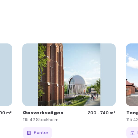
Gasverksvägen
Teng
100 m²
200 - 740 m²
115 42
Stockholm
115 4
Kontor