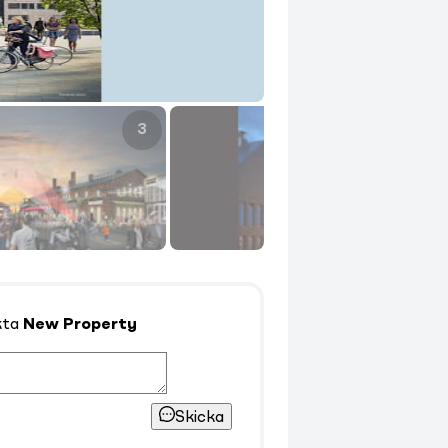
3
4
kta
New Property
Skicka