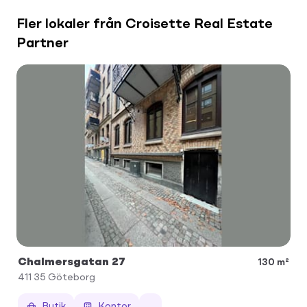
Fler lokaler från Croisette Real Estate
Partner
Chalmersgatan 27
130 m²
411 35
Göteborg
Butik
Kontor
...