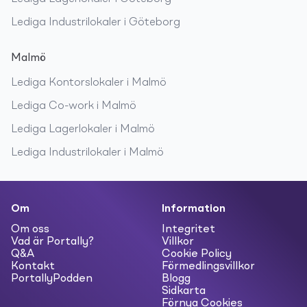
Lediga
Industrilokaler
i
Göteborg
Malmö
Lediga
Kontorslokaler
i
Malmö
Lediga
Co-work
i
Malmö
Lediga
Lagerlokaler
i
Malmö
Lediga
Industrilokaler
i
Malmö
Om
Information
Om oss
Integritet
Vad är Portally?
Villkor
Q&A
Cookie Policy
Kontakt
Förmedlingsvillkor
PortallyPodden
Blogg
Sidkarta
Förnya Cookies