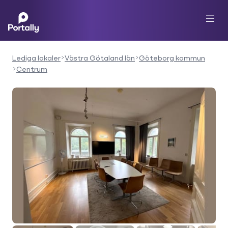
Lediga lokaler
Västra Götaland län
Göteborg kommun
Centrum