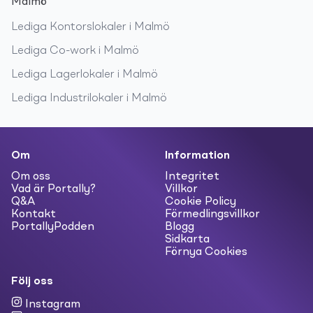
Malmö
Lediga
Kontorslokaler
i
Malmö
Lediga
Co-work
i
Malmö
Lediga
Lagerlokaler
i
Malmö
Lediga
Industrilokaler
i
Malmö
Om
Information
Om oss
Integritet
Vad är Portally?
Villkor
Q&A
Cookie Policy
Kontakt
Förmedlingsvillkor
PortallyPodden
Blogg
Sidkarta
Förnya Cookies
Följ oss
Instagram