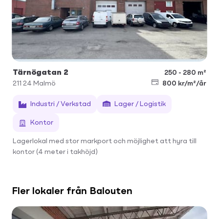
Tärnögatan 2
250 - 280 m²
211 24
Malmö
800 kr/m²/år
Industri / Verkstad
Lager / Logistik
Kontor
Lagerlokal med stor markport och möjlighet att hyra till
kontor (4 meter i takhöjd)
Fler lokaler från Balouten