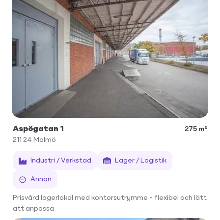
Aspögatan 1
275 m²
211 24
Malmö
Industri / Verkstad
Lager / Logistik
Annan
Prisvärd lagerlokal med kontorsutrymme – flexibel och lätt
att anpassa