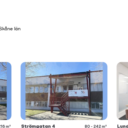
Skåne län
Strömgatan 4
Lun
216 m²
80 - 242 m²