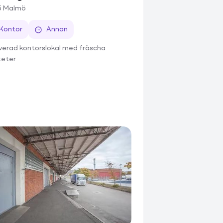
5
Malmö
Kontor
Annan
erad kontorslokal med fräscha
iteter