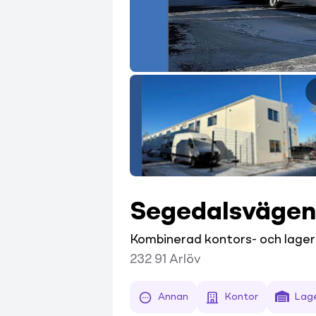
Segedalsvägen
Kombinerad kontors- och lage
232 91
Arlöv
Annan
Kontor
Lage