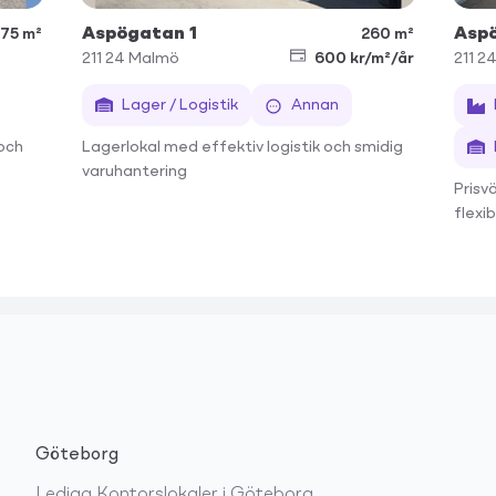
Aspögatan 1
Aspö
75 m²
260 m²
211 24
Malmö
600 kr/m²/år
211 2
Lager / Logistik
Annan
och
Lagerlokal med effektiv logistik och smidig
varuhantering
Prisv
flexi
Göteborg
Lediga
Kontorslokaler
i
Göteborg