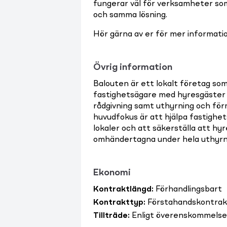
fungerar väl för verksamheter so
och samma lösning.
Hör gärna av er för mer information
Övrig information
Balouten är ett lokalt företag som
fastighetsägare med hyresgäster i 
rådgivning samt uthyrning och för
huvudfokus är att hjälpa fastighet
lokaler och att säkerställa att hy
omhändertagna under hela uthyrn
Ekonomi
Kontraktlängd
:
Förhandlingsbart
Kontrakttyp
:
Förstahandskontrak
Tillträde
:
Enligt överenskommelse