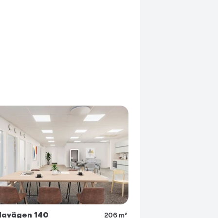
davägen 140
206 m²