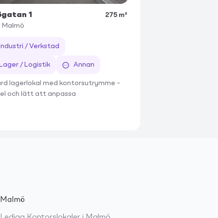
gatan 1
275 m²
4
Malmö
Industri / Verkstad
Lager / Logistik
Annan
ärd lagerlokal med kontorsutrymme –
bel och lätt att anpassa
Malmö
Lediga
Kontorslokaler
i
Malmö