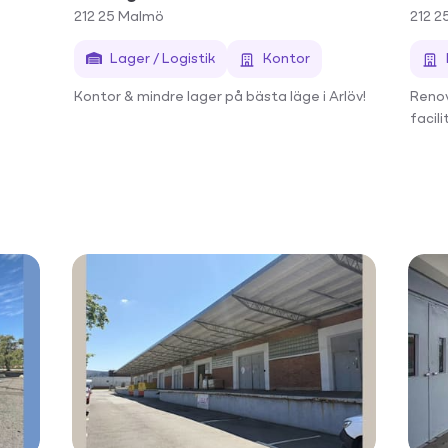
212 25
Malmö
212 2
Lager / Logistik
Kontor
Kontor & mindre lager på bästa läge i Arlöv!
Renov
facil