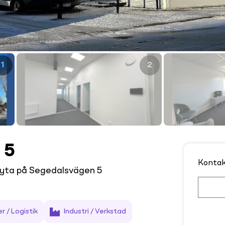
1
2
 5
Konta
ryta på Segedalsvägen 5
r / Logistik
Industri / Verkstad