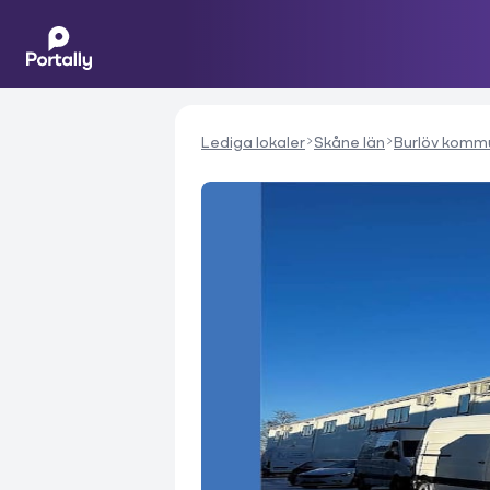
Lediga lokaler
Skåne län
Burlöv komm