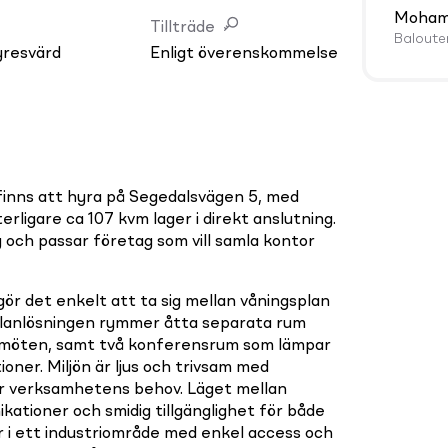
Mohamm
Tillträde
Baloute
yresvärd
Enligt överenskommelse
finns att hyra på Segedalsvägen 5, med
rligare ca 107 kvm lager i direkt anslutning.
 och passar företag som vill samla kontor
ör det enkelt att ta sig mellan våningsplan
Planlösningen rymmer åtta separata rum
 möten, samt två konferensrum som lämpar
ioner. Miljön är ljus och trivsam med
er verksamhetens behov. Läget mellan
ationer och smidig tillgänglighet för både
r i ett industriområde med enkel access och