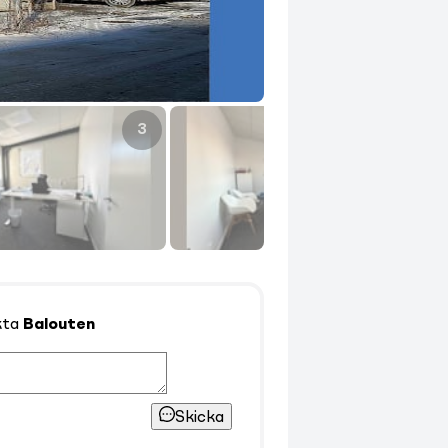
3
4
kta
Balouten
Skicka