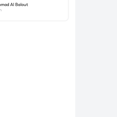
ad Al Balout
n