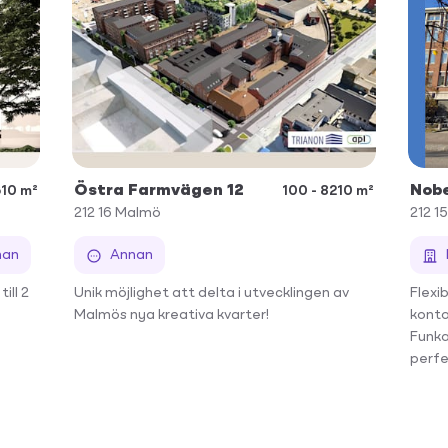
Östra Farmvägen 12
Nob
610 m²
100 - 8210 m²
212 16
Malmö
212 15
nan
Annan
ill 2
Unik möjlighet att delta i utvecklingen av
Flexi
Malmös nya kreativa kvarter!
konto
Funka
perfe