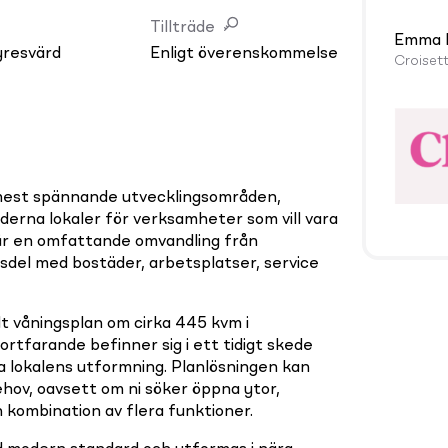
Tillträde
Emma 
yresvärd
Enligt överenskommelse
Croiset
 mest spännande utvecklingsområden,
erna lokaler för verksamheter som vill vara
r en omfattande omvandling från
dsdel med bostäder, arbetsplatser, service
lt våningsplan om cirka 445 kvm i
rtfarande befinner sig i ett tidigt skede
a lokalens utformning. Planlösningen kan
ov, oavsett om ni söker öppna ytor,
 kombination av flera funktioner.