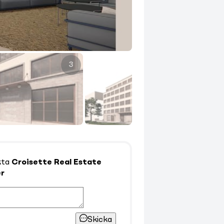
3
4
kta
Croisette Real Estate
r
Skicka