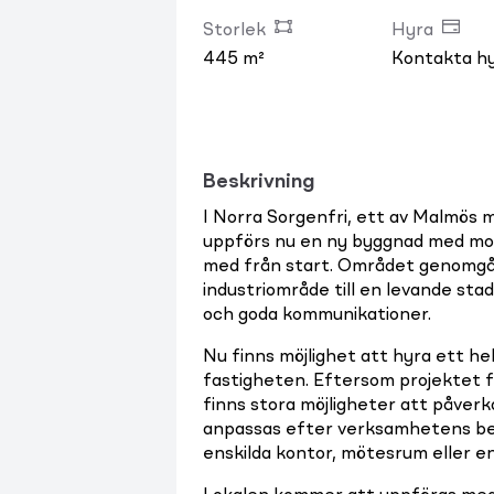
Storlek
Hyra
445 m²
Kontakta h
Beskrivning
I Norra Sorgenfri, ett av Malmös
uppförs nu en ny byggnad med mod
med från start. Området genomgå
industriområde till en levande sta
och goda kommunikationer.
Nu finns möjlighet att hyra ett he
fastigheten. Eftersom projektet fo
finns stora möjligheter att påverk
anpassas efter verksamhetens beh
enskilda kontor, mötesrum eller en