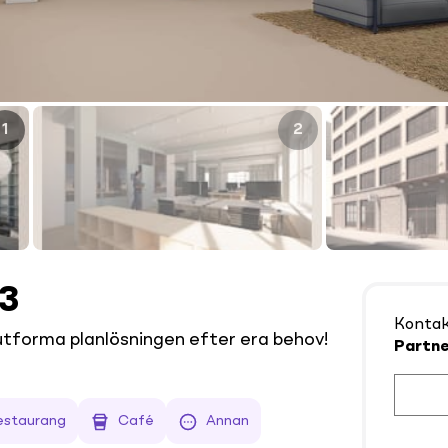
1
2
13
Konta
utforma planlösningen efter era behov!
Partne
estaurang
Café
Annan