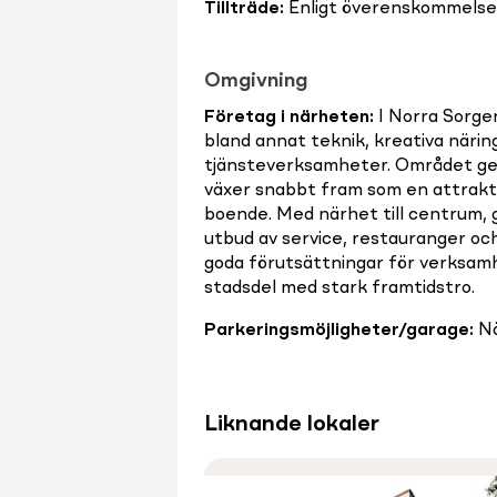
Tillträde
:
Enligt överenskommelse
Omgivning
Företag i närheten
:
I Norra Sorgen
bland annat teknik, kreativa näringa
tjänsteverksamheter. Området ge
växer snabbt fram som en attrakti
boende. Med närhet till centrum,
utbud av service, restauranger oc
goda förutsättningar för verksamh
stadsdel med stark framtidstro.
Parkeringsmöjligheter/garage
:
Nä
Liknande lokaler