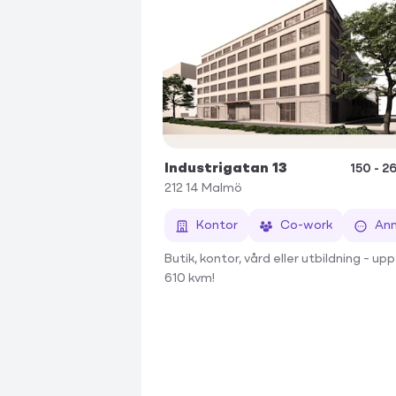
Industrigatan 13
150 - 2
212 14
Malmö
Kontor
Co-work
An
Butik, kontor, vård eller utbildning – upp t
610 kvm!