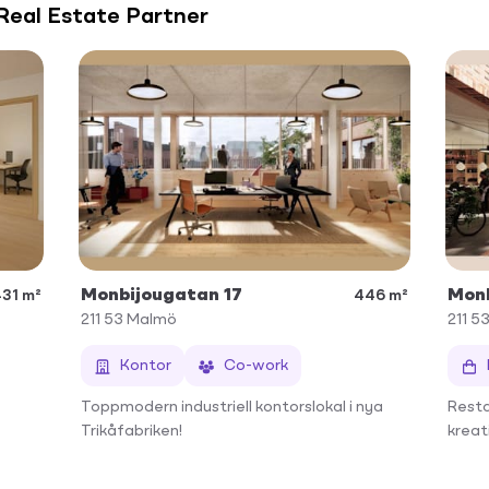
 Real Estate Partner
Monbijougatan 17
Monb
31 m²
446 m²
211 53
Malmö
211 5
Kontor
Co-work
Toppmodern industriell kontorslokal i nya
Resta
Trikåfabriken!
kreat