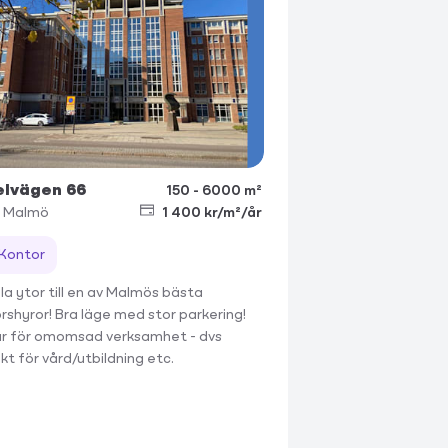
elvägen 66
150 - 6000 m²
Malmö
1 400 kr/m²/år
Kontor
bla ytor till en av Malmös bästa
rshyror! Bra läge med stor parkering!
r för omomsad verksamhet - dvs
kt för vård/utbildning etc.