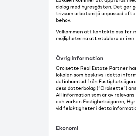
Lokalen kommer att uppföras med
dialog med hyresgästen. Det ger g
trivsam arbetsmiljö anpassad eft
behov.
Välkommen att kontakta oss för m
möjligheterna att etablera er i en
Övrig information
Croisette Real Estate Partner ha
lokalen som beskrivs i detta infor
del inhämtad från Fastighetsägar
dess dotterbolag (”Croisette”) ans
All information som är av relevans
och varken Fastighetsägaren, Hyre
vid felaktigheter i detta informat
Ekonomi