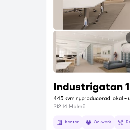
Industrigatan 
445 kvm nyproducerad lokal – 
212 14
Malmö
Kontor
Co-work
R