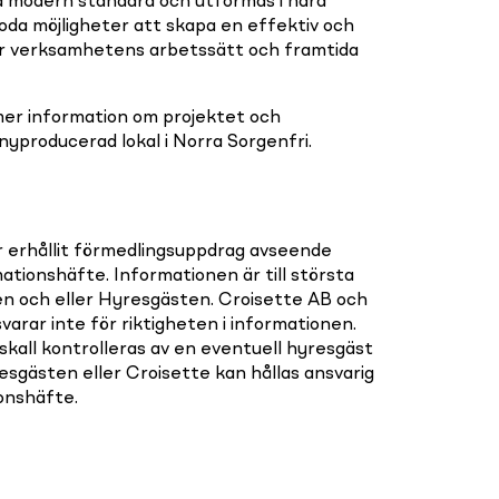
 modern standard och utformas i nära
oda möjligheter att skapa en effektiv och
er verksamhetens arbetssätt och framtida
er information om projektet och
 nyproducerad lokal i Norra Sorgenfri.
r erhållit förmedlingsuppdrag avseende
mationshäfte. Informationen är till största
en och eller Hyresgästen. Croisette AB och
varar inte för riktigheten i informationen.
 skall kontrolleras av en eventuell hyresgäst
sgästen eller Croisette kan hållas ansvarig
ionshäfte.