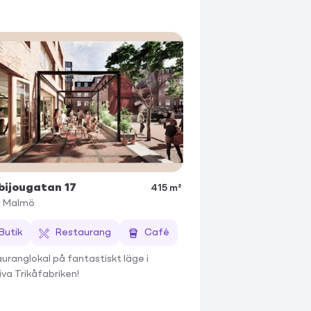
ijougatan 17
415 m²
3
Malmö
Butik
Restaurang
Café
uranglokal på fantastiskt läge i
iva Trikåfabriken!