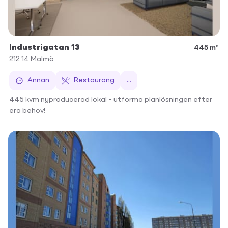
Industrigatan 13
445 m²
212 14
Malmö
Annan
Restaurang
...
445 kvm nyproducerad lokal – utforma planlösningen efter
era behov!