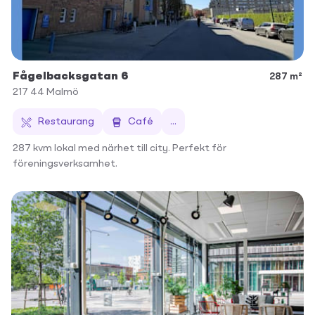
Fågelbacksgatan 6
287 m²
217 44
Malmö
Restaurang
Café
...
287 kvm lokal med närhet till city. Perfekt för
föreningsverksamhet.