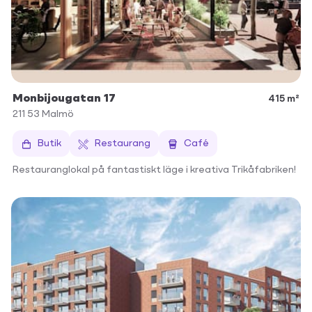
Monbijougatan 17
415 m²
211 53
Malmö
Butik
Restaurang
Café
Restauranglokal på fantastiskt läge i kreativa Trikåfabriken!