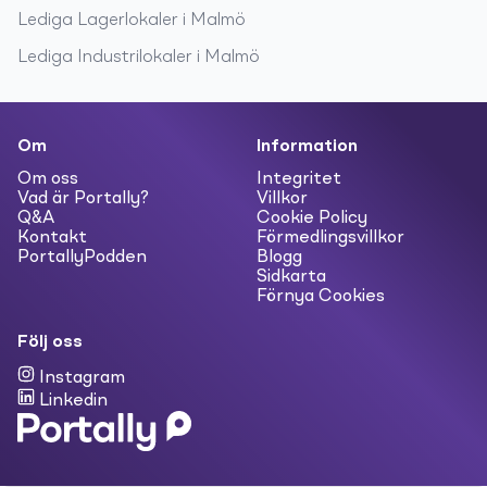
Lediga
Lagerlokaler
i
Malmö
Lediga
Industrilokaler
i
Malmö
Om
Information
Om oss
Integritet
Vad är Portally?
Villkor
Q&A
Cookie Policy
Kontakt
Förmedlingsvillkor
PortallyPodden
Blogg
Sidkarta
Förnya Cookies
Följ oss
Instagram
Linkedin