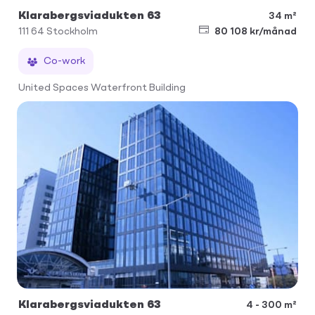
Klarabergsviadukten 63
34 m²
111 64
Stockholm
80 108 kr/månad
Co-work
United Spaces Waterfront Building
Klarabergsviadukten 63
4 - 300 m²