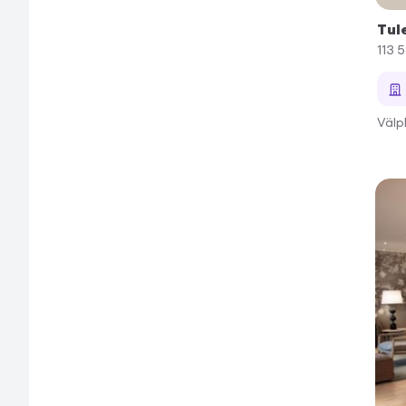
Tul
113 
Välp