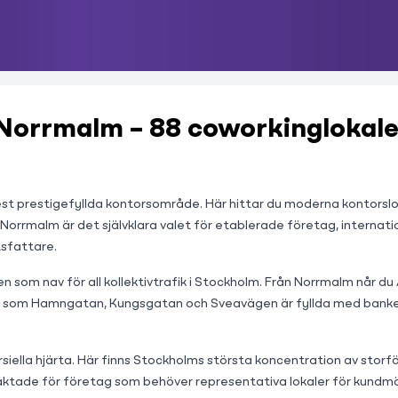
 Norrmalm – 88 coworkinglokale
prestigefyllda kontorsområde. Här hittar du moderna kontorslokal
orrmalm är det självklara valet för etablerade företag, internatio
tsfattare.
som nav för all kollektivtrafik i Stockholm. Från Norrmalm når du
r som Hamngatan, Kungsgatan och Sveavägen är fyllda med banker,
siella hjärta. Här finns Stockholms största koncentration av stor
ktade för företag som behöver representativa lokaler för kundmö