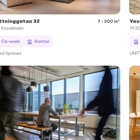
ttninggatan 32
Vas
7 - 300 m²
Stockholm
111 2
Co-work
Kontor
ed Spaces
UNI