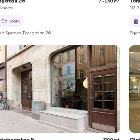
sgatan 26
Tom
7 - 250 m²
ckholm
113 
Co-work
ed Spaces Torsgatan 26
Eget
tebogatan 5
Olo
1100 m²