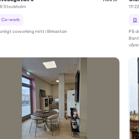
39
Stockholm
111 2
Co-work
onligt coworking mitt i Birkastan
På d
Bant
våni