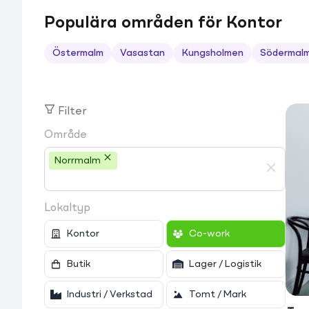
Populära områden för Kontor
Östermalm
Vasastan
Kungsholmen
Södermal
Filter
Område
Norrmalm
Lokaltyp
Kontor
Co-work
Butik
Lager / Logistik
Industri / Verkstad
Tomt / Mark