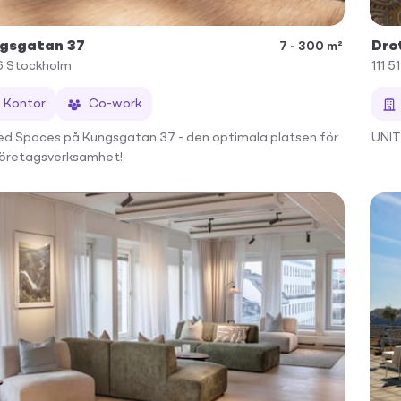
gsgatan 37
Dro
7 - 300 m²
6
Stockholm
111 51
Kontor
Co-work
ed Spaces på Kungsgatan 37 - den optimala platsen för
UNI
företagsverksamhet!