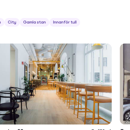
m
City
Gamla stan
Innanför tull