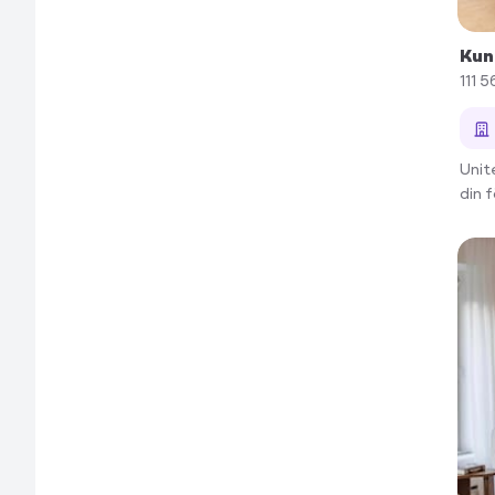
Kun
111 5
Unit
din 