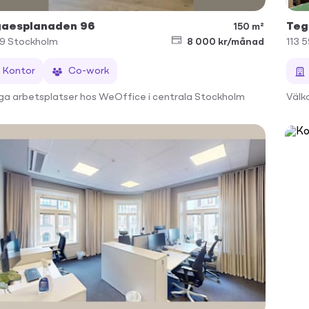
aesplanaden 96
Teg
150 m²
69
Stockholm
8 000 kr/månad
113 
Kontor
Co-work
ga arbetsplatser hos WeOffice i centrala Stockholm
Välko