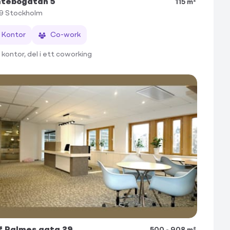
tebogatan 5
115 m²
39
Stockholm
Kontor
Co-work
 kontor, del i ett coworking
f Palmes gata 29
500 - 908 m²