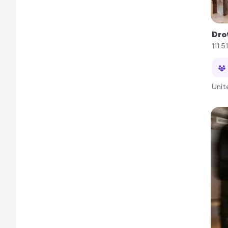
Dro
111 51
Unit