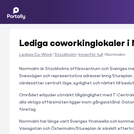
Lediga coworkinglokaler i
Lediga Co-Work
Stockholm
Innanför tull
Norrmalm
Norrmalm är Stockholms affärscentrum och Sveriges mest 
Sveavägen och representativa adresser kring Stureplan. N
värdesätter centralt läge, synlighet och närhet till beslu
Området erbjuder utmärkt tillgänglighet med T-Centralen 
alla viktiga affärsmöten ligger inom gångavstånd. Gato
företag.
Norrmalm har länge varit Sveriges finansiella och kommer
Vasagatan och Östermalm/Stureplan är särskilt eftertra