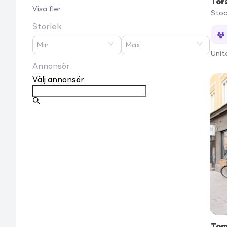
Tor
Visa fler
Sto
Storlek
Min
Max
Unit
Annonsör
Välj annonsör
Tom