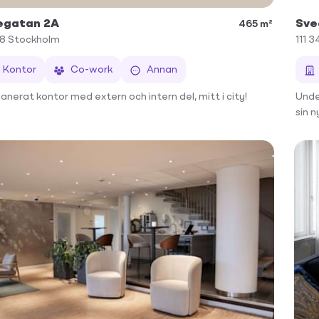
egatan 2A
Sve
465 m²
58
Stockholm
111 3
Kontor
Co-work
Annan
lanerat kontor med extern och intern del, mitt i city!
Unde
sin 