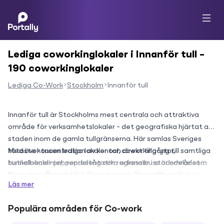
Lediga coworkinglokaler i Innanför tull –
190 coworkinglokaler
Lediga Co-Work
Stockholm
Innanför tull
Innanför tull är Stockholms mest centrala och attraktiva 
område för verksamhetslokaler – det geografiska hjärtat av 
staden inom de gamla tullgränserna. Här samlas Sveriges 
tätaste koncentration av kontor, coworking-ytor, 
Med över tusen lediga lokaler och direkt tillgång till samtliga 
butikslokaler och representativa adresser i stadsdelar som 
tunnelbanelinjer, pendeltåg och regionalbuss är området 
Norrmalm, Östermalm, Kungsholmen, Vasastan och 
förstahandsvalet för bolag som prioriterar tillgänglighet, 
Läs mer
Södermalm.
rekryteringsunderlag och varumärkesprestige. Utbudet 
spänner från moderna glaskontor i City och exklusiva 
Populära områden för Co-work
sekelskiftesfastigheter på Östermalm till kreativa 
coworking-miljöer i Vasastan och Södermalm – oavsett 