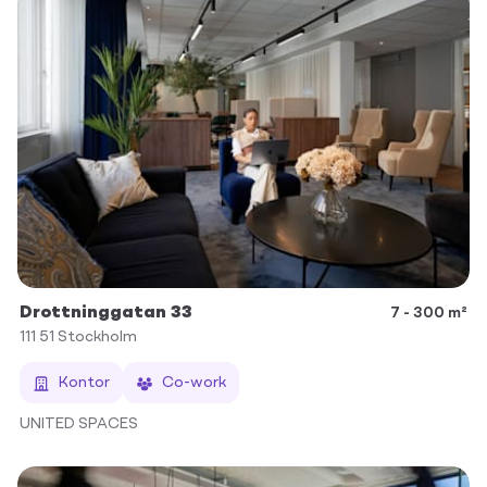
Drottninggatan 33
7 - 300 m²
111 51
Stockholm
Kontor
Co-work
UNITED SPACES