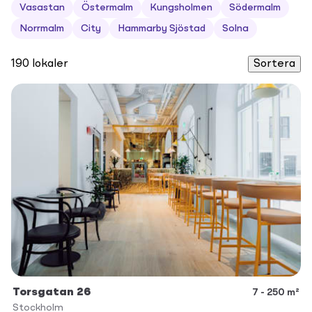
Vasastan
Östermalm
Kungsholmen
Södermalm
bransch och bolagsstorlek finns rätt lokal innanför tull.
Norrmalm
City
Hammarby Sjöstad
Solna
190
lokaler
Sortera
Torsgatan 26
7 - 250 m²
Stockholm