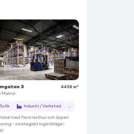
ömgatan 3
4438 m²
5
Malmö
Butik
Industri / Verkstad
...
lokal med flera lasthus och öppen
sning – strategiskt logistikläge i
ö!