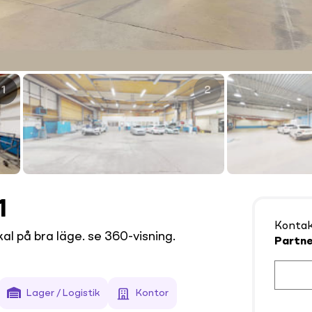
1
2
1
Konta
al på bra läge. se 360-visning.
Partne
Lager / Logistik
Kontor