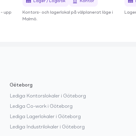
Lager / Logistik
Kontor
 – upp
Kontors- och lagerlokal på välplanerat läge i
Lager
Malmö.
Göteborg
Lediga
Kontorslokaler
i
Göteborg
Lediga
Co-work
i
Göteborg
Lediga
Lagerlokaler
i
Göteborg
Lediga
Industrilokaler
i
Göteborg