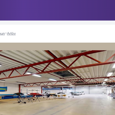
mun
Arlöv