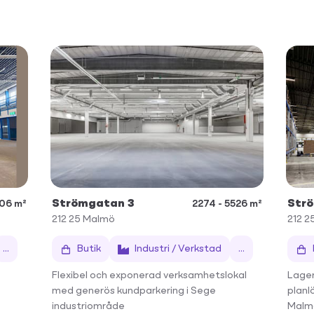
Strömgatan 3
Str
006 m²
2274 - 5526 m²
212 25
Malmö
212 2
...
Butik
Industri / Verkstad
...
Flexibel och exponerad verksamhetslokal
Lager
med generös kundparkering i Sege
planlö
industriområde
Malm