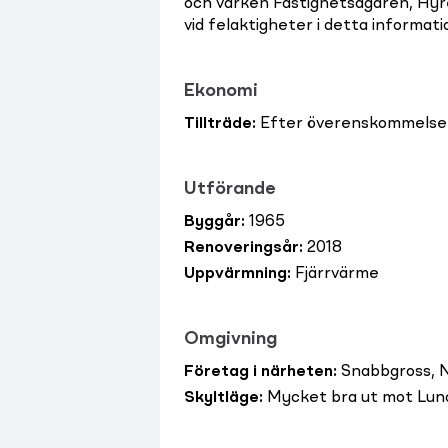
och varken Fastighetsägaren, Hyre
vid felaktigheter i detta informat
Ekonomi
Tillträde
:
Efter överenskommelse
Utförande
Byggår
:
1965
Renoveringsår
:
2018
Uppvärmning
:
Fjärrvärme
Omgivning
Företag i närheten
:
Snabbgross, N
Skyltläge
:
Mycket bra ut mot Lun