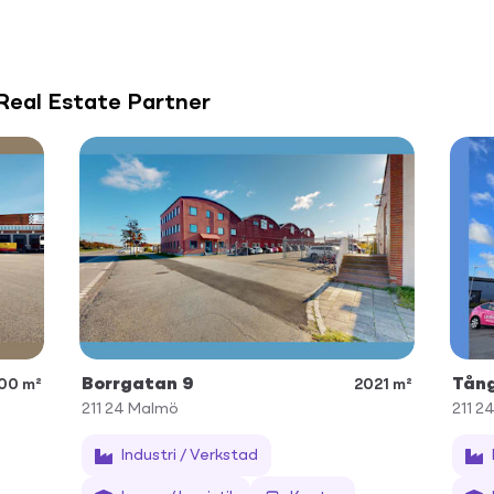
 Real Estate Partner
Borrgatan 9
Tån
000 m²
2021 m²
211 24
Malmö
211 2
Industri / Verkstad