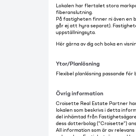
Lokalen har flertalet stora markp
fiberanslutning.
På fastigheten finner ni även en b
går ej att hyra separat). Fastighe
uppställningsyta.
Hör gärna av dig och boka en visnin
Ytor/Planlösning
Flexibel planlösning passande för b
Övrig information
Croisette Real Estate Partner ha
lokalen som beskrivs i detta infor
del inhämtad från Fastighetsägar
dess dotterbolag (”Croisette”) ans
All information som är av relevans