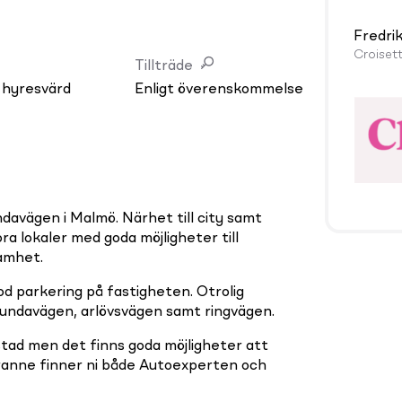
Fredri
Croiset
Tillträde
 hyresvärd
Enligt överenskommelse
davägen i Malmö. Närhet till city samt
ra lokaler med goda möjligheter till
amhet.
d parkering på fastigheten. Otrolig
 Lundavägen, arlövsvägen samt ringvägen.
stad men det finns goda möjligheter att
 granne finner ni både Autoexperten och