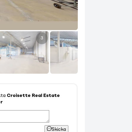
3
4
kta
Croisette Real Estate
r
Skicka