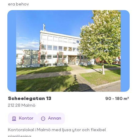
era behov
Scheelegatan 13
90 - 180 m²
212 28
Malmö
Kontor
Annan
Kontorslokal i Malmö med ljusa ytor och flexibel
planlösning