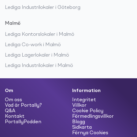
Lediga
Industrilokaler
i
Göteborg
Malmö
Lediga
Kontorslokaler
i
Malmö
Lediga
Co-work
i
Malmö
Lediga
Lagerlokaler
i
Malmö
Lediga
Industrilokaler
i
Malmö
Om
Information
Om oss
Integritet
Vad är Portally?
Villkor
Q&A
Cookie Policy
Kontakt
Förmedlingsvillkor
PortallyPodden
Blogg
Sidkarta
Förnya Cookies