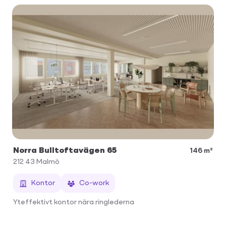
Norra Bulltoftavägen 65
146 m²
212 43
Malmö
Kontor
Co-work
Yteffektivt kontor nära ringlederna