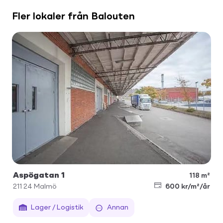
Fler lokaler från Balouten
Aspögatan 1
118 m²
211 24
Malmö
600 kr/m²/år
Lager / Logistik
Annan