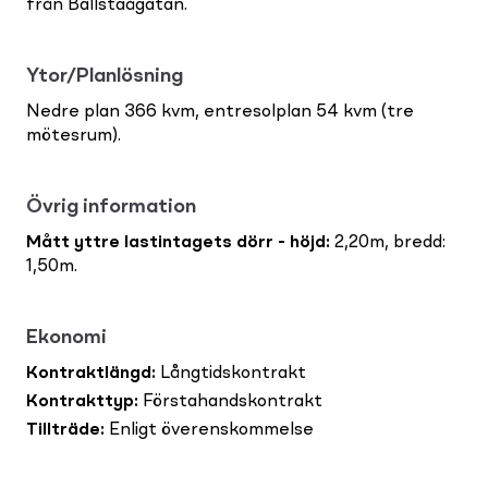
från Bällstaågatan.
Ytor/Planlösning
Nedre plan 366 kvm, entresolplan 54 kvm (tre
mötesrum).
Övrig information
Mått yttre lastintagets dörr - höjd
:
2,20m, bredd:
1,50m.
Ekonomi
Kontraktlängd
:
Långtidskontrakt
Kontrakttyp
:
Förstahandskontrakt
Tillträde
:
Enligt överenskommelse