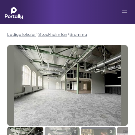
Lediga lokaler
Stockholm län
Bromma
1
2
3