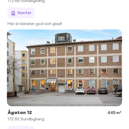
172 66
Sundbyberg
Kontor
Här är känslan god och glad!
Ågatan 12
445 m²
172 62
Sundbyberg