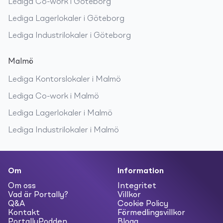
Lediga
Co-work
i
Göteborg
Lediga
Lagerlokaler
i
Göteborg
Lediga
Industrilokaler
i
Göteborg
Malmö
Lediga
Kontorslokaler
i
Malmö
Lediga
Co-work
i
Malmö
Lediga
Lagerlokaler
i
Malmö
Lediga
Industrilokaler
i
Malmö
Om
Information
Om oss
Integritet
Vad är Portally?
Villkor
Q&A
Cookie Policy
Kontakt
Förmedlingsvillkor
PortallyPodden
Blogg