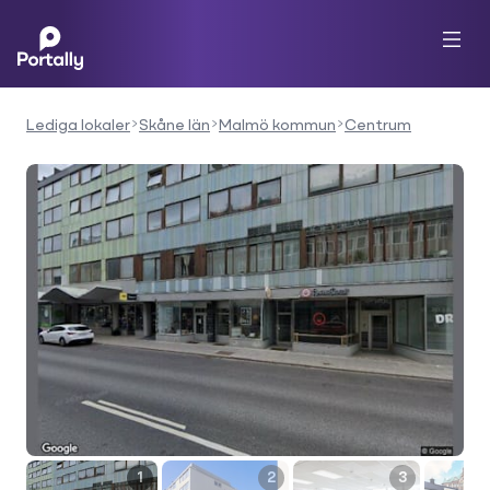
Lediga lokaler
Skåne län
Malmö kommun
Centrum
1
2
3