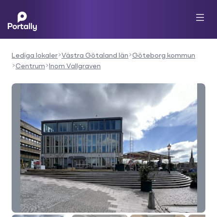
Lediga lokaler
Västra Götaland län
Göteborg kommun
Centrum
Inom Vallgraven