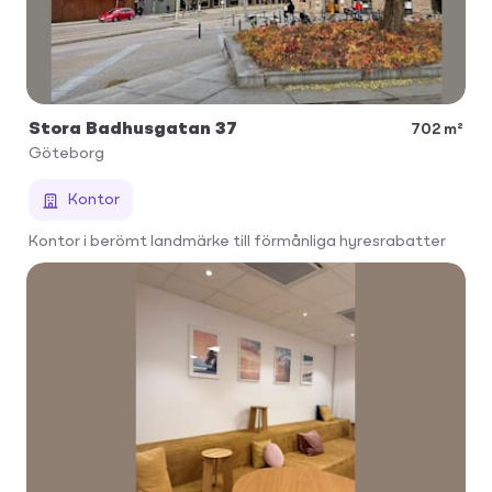
Stora Badhusgatan 37
702 m²
Göteborg
Kontor
Kontor i berömt landmärke till förmånliga hyresrabatter