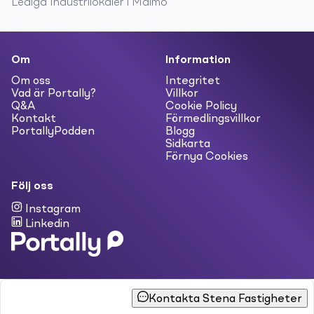
Lediga
Industrilokaler
i
Malmö
Om
Information
Om oss
Integritet
Vad är Portally?
Villkor
Q&A
Cookie Policy
Kontakt
Förmedlingsvillkor
PortallyPodden
Blogg
Sidkarta
Förnya Cookies
Följ oss
Instagram
Linkedin
Kontakta Stena Fastigheter