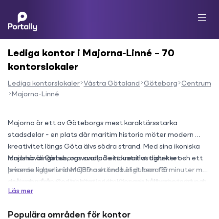
Lediga kontor i Majorna-Linné – 70
kontorslokaler
Lediga kontorslokaler
Västra Götaland
Göteborg
Centrum
Majorna-Linné
Majorna är ett av Göteborgs mest karaktärsstarka 
stadsdelar – en plats där maritim historia möter modern 
kreativitet längs Göta älvs södra strand. Med sina ikoniska 
landshövdingehus, omvandlade industrifastigheter och ett 
Majorna är Göteborgs svar på ett kreativt distriktet – 
levande kulturliv är Majorna ett naturligt hem för 
priserna ligger under CBD och ändå är du bara 15 minuter med 
designbyråer, mediebolag, arkitekter och hållbarhetsdrivna 
spårvagn från Centralstationen. Klippans kulturreservat och 
Läs mer
bolag som värdesätter identitet och atmosfär lika högt som 
Röda Sten Konsthall sätter tonen: det är kreativitet, 
kvadratmeterpris.
hantverk och autenticitet som gäller.
Populära områden för kontor