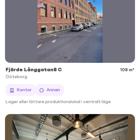
Fjärde Långgatan8 C
108 m²
Göteborg
Kontor
Annan
Lager eller lättare produktionslokal i centralt läge