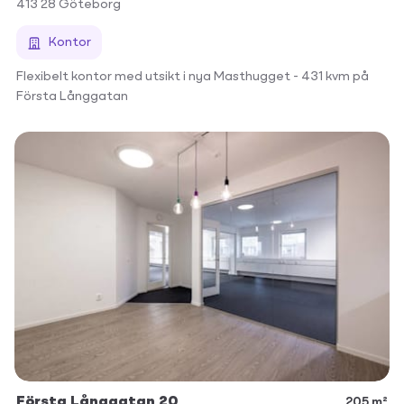
413 28
Göteborg
Kontor
Flexibelt kontor med utsikt i nya Masthugget - 431 kvm på
Första Långgatan
Första Långgatan 20
205 m²