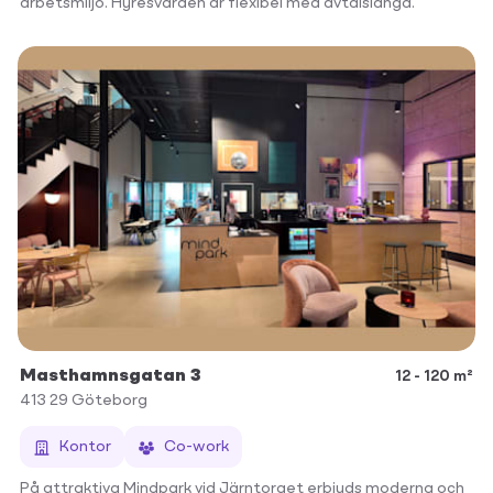
arbetsmiljö. Hyresvärden är flexibel med avtalslängd.
Masthamnsgatan 3
12 - 120 m²
413 29
Göteborg
Kontor
Co-work
På attraktiva Mindpark vid Järntorget erbjuds moderna och