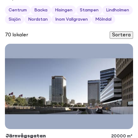
Centrum
Backa
Hisingen
Stampen
Lindholmen
Sisjön
Nordstan
Inom Vallgraven
Mölndal
70
lokaler
Sortera
Järnvågsgatan
20000 m²