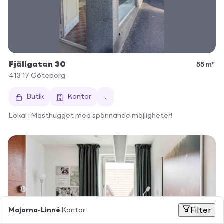
Fjällgatan 30
55 m²
413 17
Göteborg
Butik
Kontor
...
Lokal i Masthugget med spännande möjligheter!
Majorna-Linné
·
Kontor
Filter