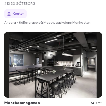
413 30
GÖTEBORG
Kontor
Ancora - tidlös grace på Masthuggskajens Manhattan.
Masthamnsgatan
740 m²