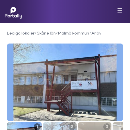
Lediga lokaler
Skåne län
Malmö kommun
Arlöv
1
2
3