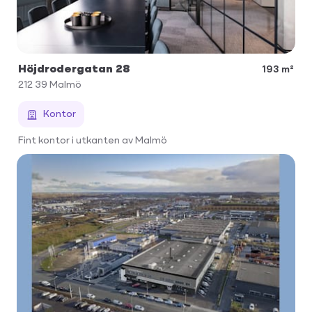
Höjdrodergatan 28
193 m²
212 39
Malmö
Kontor
Fint kontor i utkanten av Malmö