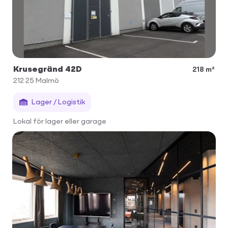
Krusegränd 42D
218 m²
212 25
Malmö
Lager / Logistik
Lokal för lager eller garage