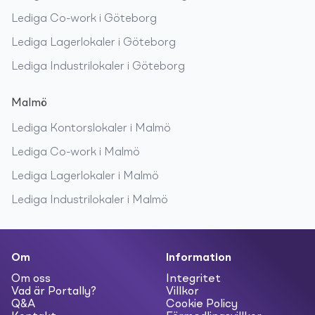
Lediga
Co-work
i
Göteborg
Lediga
Lagerlokaler
i
Göteborg
Lediga
Industrilokaler
i
Göteborg
Malmö
Lediga
Kontorslokaler
i
Malmö
Lediga
Co-work
i
Malmö
Lediga
Lagerlokaler
i
Malmö
Lediga
Industrilokaler
i
Malmö
Om
Information
Om oss
Integritet
Vad är Portally?
Villkor
Q&A
Cookie Policy