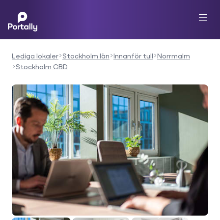
Lediga lokaler
Stockholm län
Innanför tull
Norrmalm
Stockholm CBD