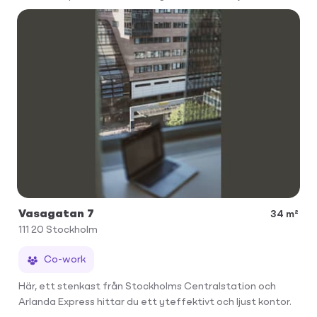
Vasagatan 7
34 m²
111 20
Stockholm
Co-work
Här, ett stenkast från Stockholms Centralstation och
Arlanda Express hittar du ett yteffektivt och ljust kontor.