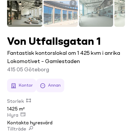
1
2
3
Von Utfallsgatan 1
Fantastisk kontorslokal om 1 425 kvm i anrika
Lokomotivet – Gamlestaden
415 05
Göteborg
Kontor
Annan
Storlek
1425 m²
Hyra
Kontakta hyresvärd
Tillträde