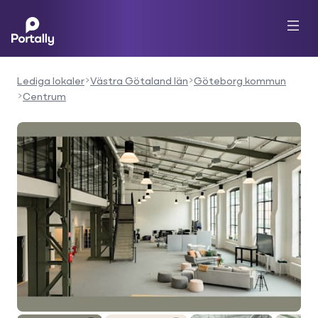
Lediga lokaler
Västra Götaland län
Göteborg kommun
Centrum