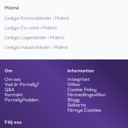
Malmö
Lediga
Kontorslokaler
i
Malmö
Lediga
Co-work
i
Malmö
Lediga
Lagerlokaler
i
Malmö
Lediga
Industrilokaler
i
Malmö
Om
Information
Om oss
Integritet
Vad är Portally?
Villkor
Q&A
Cookie Policy
Kontakt
Förmedlingsvillkor
PortallyPodden
Blogg
Sidkarta
Förnya Cookies
Följ oss