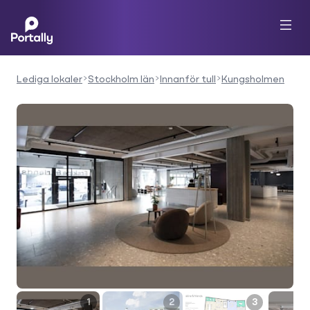
Lediga lokaler
Stockholm län
Innanför tull
Kungsholmen
1
2
3