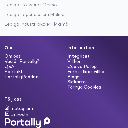
Lediga
Co-work
i
Malmö
Lediga
Lagerlokaler
i
Malmö
Lediga
Industrilokaler
i
Malmö
Om
Information
Om oss
Integritet
Vad är Portally?
Villkor
Q&A
Cookie Policy
Kontakt
Förmedlingsvillkor
PortallyPodden
Blogg
Sidkarta
Förnya Cookies
Följ oss
Instagram
Linkedin