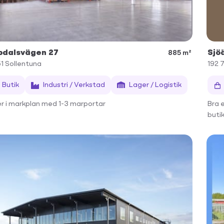
pdalsvägen 27
Sjö
885 m²
51
Sollentuna
192 
Butik
Industri / Verkstad
Lager / Logistik
r i markplan med 1-3 marportar
Bra 
butik