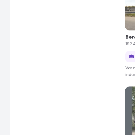
Ber
192 
Var 
indu