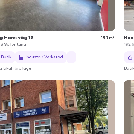
g Hans väg 12
Kun
180 m²
68
Sollentuna
192 
Butik
Industri / Verkstad
...
slokal i bra läge
Buti