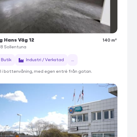
g Hans Väg 12
140 m²
68
Sollentuna
Butik
Industri / Verkstad
...
l i bottenvåning, med egen entré från gatan.