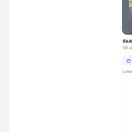
Skä
191 
Loka