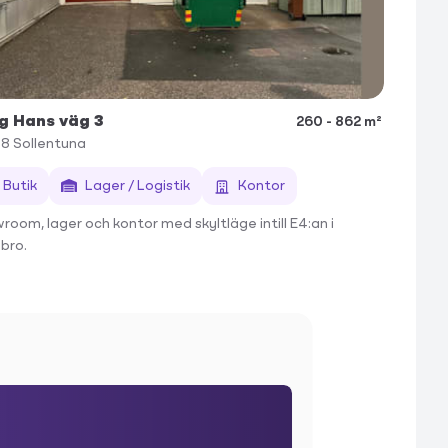
g Hans väg 3
260 - 862 m²
68
Sollentuna
Butik
Lager / Logistik
Kontor
room, lager och kontor med skyltläge intill E4:an i
bro.