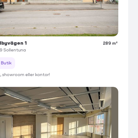
lbyvägen 1
289 m²
49
Sollentuna
Butik
k, showroom eller kontor!