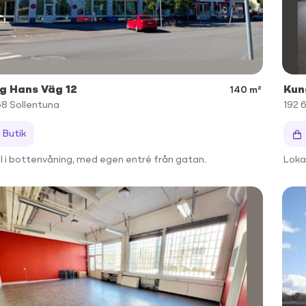
g Hans Väg 12
Kun
140 m²
68
Sollentuna
192 
Butik
l i bottenvåning, med egen entré från gatan.
Loka