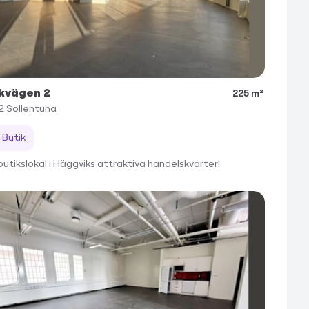
kvägen 2
225 m²
2
Sollentuna
Butik
butikslokal i Häggviks attraktiva handelskvarter!