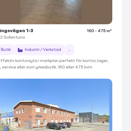
ängsvägen 1-3
160 - 475 m²
72
Sollentuna
Butik
Industri / Verkstad
...
effektiv kontorsyta i markplan perfekt för kontor, lager,
, service eller som yrkesbutik. 160 eller 475 kvm.