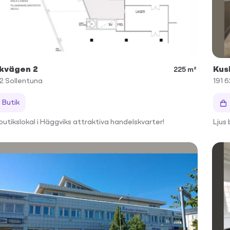
kvägen 2
Kus
225 m²
62
Sollentuna
191 6
Butik
 butikslokal i Häggviks attraktiva handelskvarter!
Ljus 