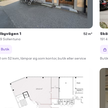
lbyvägen 1
Skä
52 m²
49
Sollentuna
191 
Butik
l om 52 kvm, lämpar sig som kontor, butik eller service
Buti