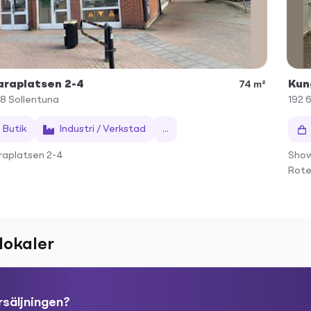
araplatsen 2-4
Kun
74 m²
48
Sollentuna
192 
Butik
Industri / Verkstad
...
raplatsen 2-4
Show
Rote
lokaler
rsäljningen?