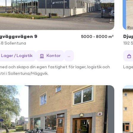
gväggsvägen 9
Dju
5000 - 8000 m²
48
Sollentuna
192 5
Lager / Logistik
Kontor
...
med och skapa din egen fastighet för lager, logistik och
Lage
stri i Sollentuna/Häggvik.