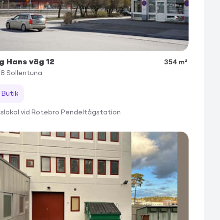
g Hans väg 12
354 m²
68
Sollentuna
Butik
kslokal vid Rotebro Pendeltågstation