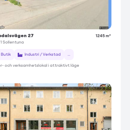
pdalsvägen 27
1245 m²
1
Sollentuna
Butik
Industri / Verkstad
...
r- och verksamhetslokal i attraktivt läge