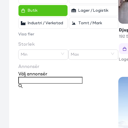
Butik
Lager / Logistik
Industri / Verkstad
Tomt / Mark
Dju
Visa fler
192 
Storlek
Min
Max
Lage
Annonsör
Välj annonsör