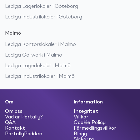
Lediga
Lagerlokaler
i
Göteborg
Lediga
Industrilokaler
i
Göteborg
Malmö
Lediga
Kontorslokaler
i
Malmö
Lediga
Co-work
i
Malmö
Lediga
Lagerlokaler
i
Malmö
Lediga
Industrilokaler
i
Malmö
Om
Information
Om oss
Integritet
Vad är Portally?
Villkor
Q&A
Cookie Policy
Kontakt
Förmedlingsvillkor
PortallyPodden
Blogg
Sidkarta