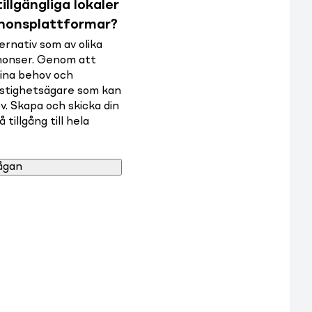
illgängliga lokaler
nnonsplattformar?
rnativ som av olika
nnonser. Genom att
dina behov och
astighetsägare som kan
v. Skapa och skicka din
tillgång till hela
ågan