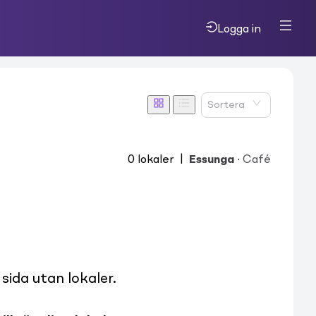
Logga in
Sortera
0
lokaler
|
Essunga
·
Café
ida utan lokaler.