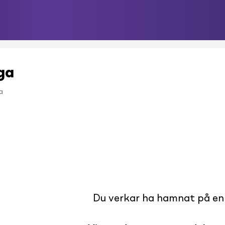
ga
a
Du verkar ha hamnat på en s