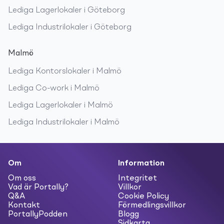
Lediga
Lagerlokaler
i
Göteborg
Lediga
Industrilokaler
i
Göteborg
Malmö
Lediga
Kontorslokaler
i
Malmö
Lediga
Co-work
i
Malmö
Lediga
Lagerlokaler
i
Malmö
Lediga
Industrilokaler
i
Malmö
Om
Information
Om oss
Integritet
Vad är Portally?
Villkor
Q&A
Cookie Policy
Kontakt
Förmedlingsvillkor
PortallyPodden
Blogg
Sidkarta