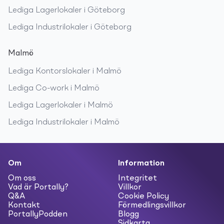
Lediga
Lagerlokaler
i
Göteborg
Lediga
Industrilokaler
i
Göteborg
Malmö
Lediga
Kontorslokaler
i
Malmö
Lediga
Co-work
i
Malmö
Lediga
Lagerlokaler
i
Malmö
Lediga
Industrilokaler
i
Malmö
Om
Information
Om oss
Integritet
Vad är Portally?
Villkor
Q&A
Cookie Policy
Kontakt
Förmedlingsvillkor
PortallyPodden
Blogg
Sidkarta