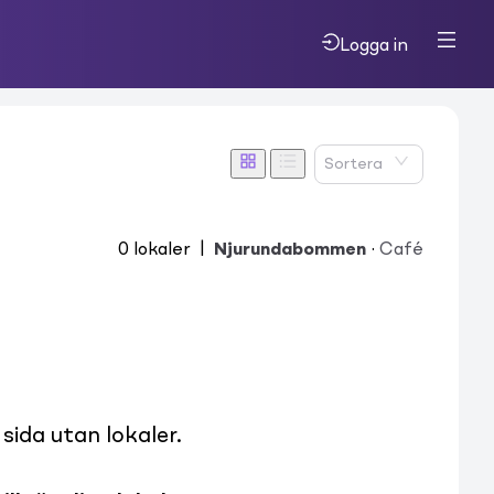
Logga in
Sortera
0
lokaler
|
Njurundabommen
·
Café
ida utan lokaler.