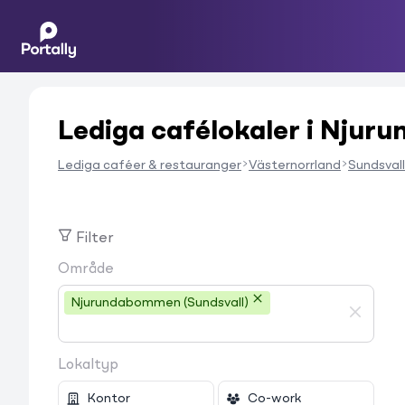
Lediga cafélokaler i Nju
Lediga caféer & restauranger
Västernorrland
Sundsvall
Filter
Område
Njurundabommen (Sundsvall)
Lokaltyp
Kontor
Co-work