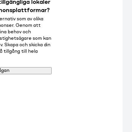
illgängliga lokaler
nnonsplattformar?
rnativ som av olika
nnonser. Genom att
dina behov och
astighetsägare som kan
v. Skapa och skicka din
tillgång till hela
ågan