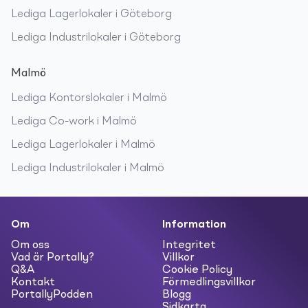
Lediga
Lagerlokaler
i
Göteborg
Lediga
Industrilokaler
i
Göteborg
Malmö
Lediga
Kontorslokaler
i
Malmö
Lediga
Co-work
i
Malmö
Lediga
Lagerlokaler
i
Malmö
Lediga
Industrilokaler
i
Malmö
Om
Information
Om oss
Integritet
Vad är Portally?
Villkor
Q&A
Cookie Policy
Kontakt
Förmedlingsvillkor
PortallyPodden
Blogg
Sidkarta