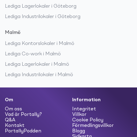
Lediga
Lagerlokaler
i
Göteborg
Lediga
Industrilokaler
i
Göteborg
Malmö
Lediga
Kontorslokaler
i
Malmö
Lediga
Co-work
i
Malmö
Lediga
Lagerlokaler
i
Malmö
Lediga
Industrilokaler
i
Malmö
Om
Information
Om oss
Integritet
Vad är Portally?
Villkor
Q&A
Cookie Policy
Kontakt
Förmedlingsvillkor
PortallyPodden
Blogg
Sidkarta