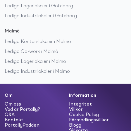
Lediga
Lagerlokaler
i
Göteborg
Lediga
Industrilokaler
i
Göteborg
Malmö
Lediga
Kontorslokaler
i
Malmö
Lediga
Co-work
i
Malmö
Lediga
Lagerlokaler
i
Malmö
Lediga
Industrilokaler
i
Malmö
Om
Information
Om oss
Integritet
Vad är Portally?
Villkor
Q&A
Cookie Policy
Kontakt
Förmedlingsvillkor
PortallyPodden
Blogg
Sidkarta