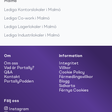
Malmö
Lediga
Kontorslokaler
i
Malmö
Lediga
Co-work
i
Malmö
Lediga
Lagerlokaler
i
Malmö
Lediga
Industrilokaler
i
Malmö
Om
Information
Om oss
Integritet
Vad är Portally?
Villkor
Q&A
Cookie Policy
Kontakt
Förmedlingsvillkor
PortallyPodden
Blogg
Sidkarta
Förnya Cookies
Följ oss
Instagram