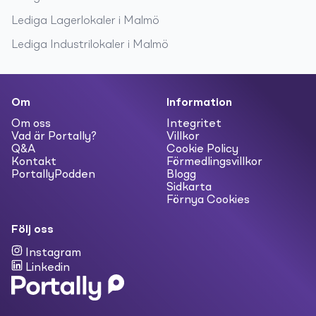
Lediga
Lagerlokaler
i
Malmö
Lediga
Industrilokaler
i
Malmö
Om
Information
Om oss
Integritet
Vad är Portally?
Villkor
Q&A
Cookie Policy
Kontakt
Förmedlingsvillkor
PortallyPodden
Blogg
Sidkarta
Förnya Cookies
Följ oss
Instagram
Linkedin