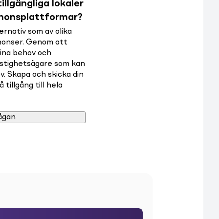
illgängliga lokaler
nnonsplattformar?
rnativ som av olika
nnonser. Genom att
dina behov och
astighetsägare som kan
v. Skapa och skicka din
tillgång till hela
ågan