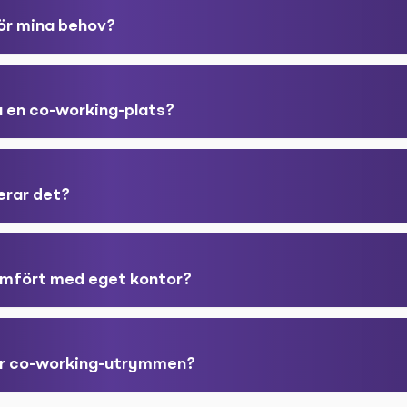
för mina behov?
a en co-working-plats?
erar det?
jämfört med eget kontor?
er co-working-utrymmen?