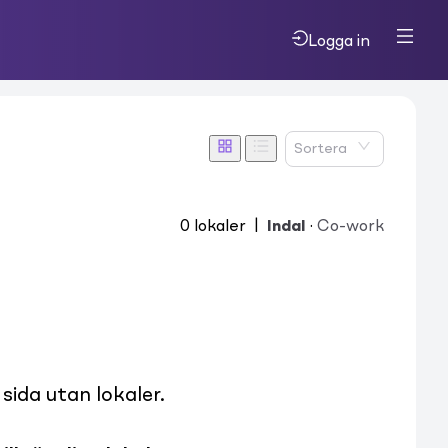
Logga in
Sortera
0
lokaler
|
Indal
·
Co-work
ida utan lokaler.