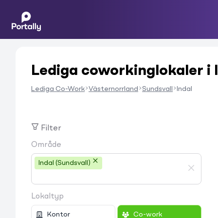
Lediga coworkinglokaler i 
Lediga Co-Work
Västernorrland
Sundsvall
Indal
Filter
Område
Indal (Sundsvall)
Lokaltyp
Kontor
Co-work