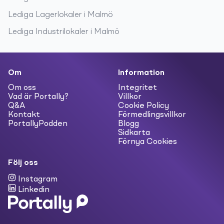
Lediga
Lagerlokaler
i
Malmö
Lediga
Industrilokaler
i
Malmö
Om
Information
Om oss
Integritet
Vad är Portally?
Villkor
Q&A
Cookie Policy
Kontakt
Förmedlingsvillkor
PortallyPodden
Blogg
Sidkarta
Förnya Cookies
Följ oss
Instagram
Linkedin