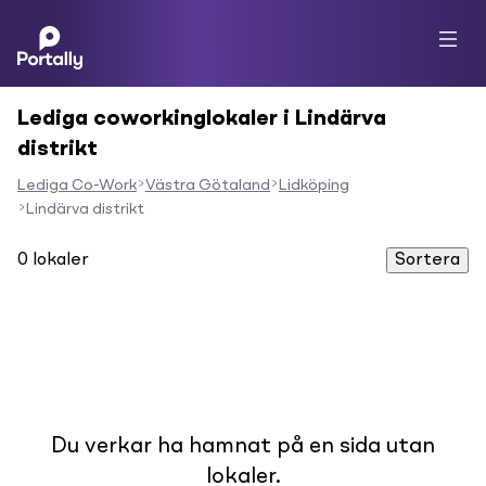
Lediga coworkinglokaler i Lindärva
distrikt
Lediga Co-Work
Västra Götaland
Lidköping
Lindärva distrikt
0
lokaler
Sortera
Du verkar ha hamnat på en sida utan
lokaler.