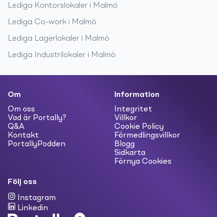
Lediga
Kontorslokaler
i
Malmö
Lediga
Co-work
i
Malmö
Lediga
Lagerlokaler
i
Malmö
Lediga
Industrilokaler
i
Malmö
Om
Information
Om oss
Integritet
Vad är Portally?
Villkor
Q&A
Cookie Policy
Kontakt
Förmedlingsvillkor
PortallyPodden
Blogg
Sidkarta
Förnya Cookies
Följ oss
Instagram
Linkedin