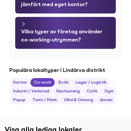
jämfört med eget kontor?
Vilka typer av företag använder
co-working-utrymmen?
Populära lokaltyper i Lindärva distrikt
Kontor
Co-work
Butik
Lager / Logistik
Industri / Verkstad
Restaurang
Café
Gym
Popup
Tomt / Mark
Vård & Omsorg
Annan
Visa alla lediga lokaler