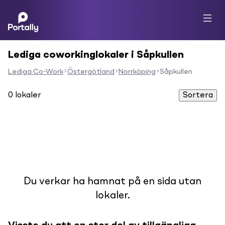
Lediga coworkinglokaler i Såpkullen
Lediga Co-Work
Östergötland
Norrköping
Såpkullen
0
lokaler
Sortera
Du verkar ha hamnat på en sida utan
lokaler.