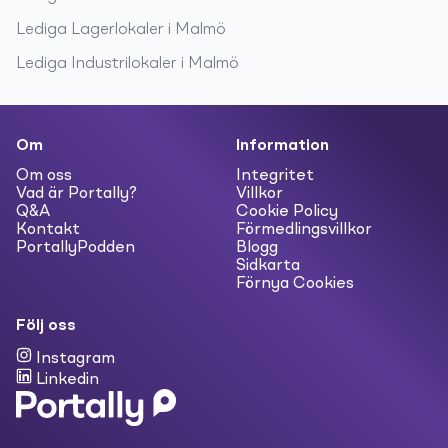
Lediga
Lagerlokaler
i
Malmö
Lediga
Industrilokaler
i
Malmö
Om
Information
Om oss
Integritet
Vad är Portally?
Villkor
Q&A
Cookie Policy
Kontakt
Förmedlingsvillkor
PortallyPodden
Blogg
Sidkarta
Förnya Cookies
Följ oss
Instagram
Linkedin