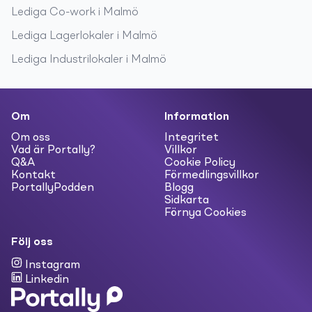
Lediga
Co-work
i
Malmö
Lediga
Lagerlokaler
i
Malmö
Lediga
Industrilokaler
i
Malmö
Om
Information
Om oss
Integritet
Vad är Portally?
Villkor
Q&A
Cookie Policy
Kontakt
Förmedlingsvillkor
PortallyPodden
Blogg
Sidkarta
Förnya Cookies
Följ oss
Instagram
Linkedin