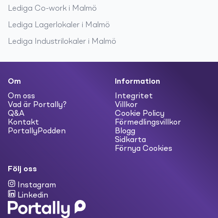
Lediga
Co-work
i
Malmö
Lediga
Lagerlokaler
i
Malmö
Lediga
Industrilokaler
i
Malmö
Om
Information
Om oss
Integritet
Vad är Portally?
Villkor
Q&A
Cookie Policy
Kontakt
Förmedlingsvillkor
PortallyPodden
Blogg
Sidkarta
Förnya Cookies
Följ oss
Instagram
Linkedin