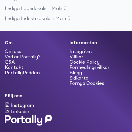
Lediga
Lagerlokaler
i
Malmö
Lediga
Industrilokaler
i
Malmö
Om
Information
Om oss
Integritet
Vad är Portally?
Villkor
Q&A
Cookie Policy
Kontakt
Förmedlingsvillkor
PortallyPodden
Blogg
Sidkarta
Förnya Cookies
Följ oss
Instagram
Linkedin