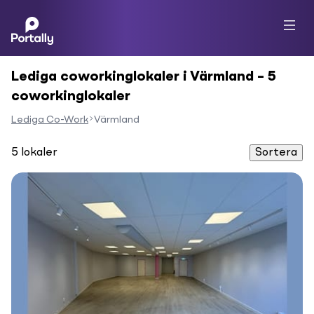
Lediga coworkinglokaler i Värmland – 5
coworkinglokaler
Lediga Co-Work
Värmland
5
lokaler
Sortera