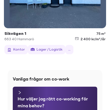
Sikvägen 1
75 m²
663 40
Hammarö
2 400 kr/m²/år
Kontor
Lager / Logistik
...
Vanliga frågor om co-work
Hur väljer jag rätt co-working för
mina behov?