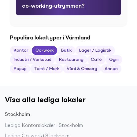
co-working-utrymmen?
Populära lokaltyper i Värmland
Kontor
Co-work
Butik
Lager / Logistik
Industri / Verkstad
Restaurang
Café
Gym
Popup
Tomt / Mark
Vård & Omsorg
Annan
Visa alla lediga lokaler
Stockholm
Lediga
Kontorslokaler
i
Stockholm
Lediga
Co-work
i
Stockholm