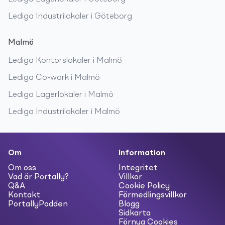
Lediga
Industrilokaler
i
Göteborg
Malmö
Lediga
Kontorslokaler
i
Malmö
Lediga
Co-work
i
Malmö
Lediga
Lagerlokaler
i
Malmö
Lediga
Industrilokaler
i
Malmö
Om
Information
Om oss
Integritet
Vad är Portally?
Villkor
Q&A
Cookie Policy
Kontakt
Förmedlingsvillkor
PortallyPodden
Blogg
Sidkarta
Förnya Cookies