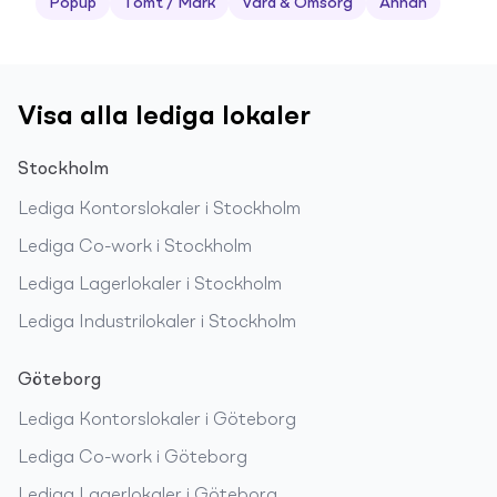
Popup
Tomt / Mark
Vård & Omsorg
Annan
Visa alla lediga lokaler
Stockholm
Lediga
Kontorslokaler
i
Stockholm
Lediga
Co-work
i
Stockholm
Lediga
Lagerlokaler
i
Stockholm
Lediga
Industrilokaler
i
Stockholm
Göteborg
Lediga
Kontorslokaler
i
Göteborg
Lediga
Co-work
i
Göteborg
Lediga
Lagerlokaler
i
Göteborg