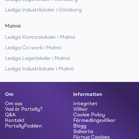
Lediga
Industrilokaler
i
Göteborg
Malmö
Lediga
Kontorslokaler
i
Malmö
Lediga
Co-work
i
Malmö
Lediga
Lagerlokaler
i
Malmö
Lediga
Industrilokaler
i
Malmö
Om
Information
Om oss
Integritet
Vad är Portally?
Villkor
Q&A
Cookie Policy
Kontakt
Förmedlingsvillkor
PortallyPodden
Blogg
Sidkarta
Förnya Cookies