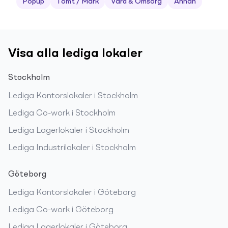
Popup
Tomt / Mark
Vård & Omsorg
Annan
Visa alla lediga lokaler
Stockholm
Lediga
Kontorslokaler
i
Stockholm
Lediga
Co-work
i
Stockholm
Lediga
Lagerlokaler
i
Stockholm
Lediga
Industrilokaler
i
Stockholm
Göteborg
Lediga
Kontorslokaler
i
Göteborg
Lediga
Co-work
i
Göteborg
Lediga
Lagerlokaler
i
Göteborg